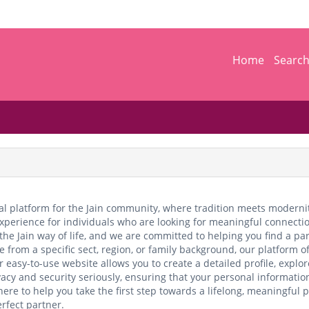
Home
Searc
 platform for the Jain community, where tradition meets modernity 
xperience for individuals who are looking for meaningful connection
he Jain way of life, and we are committed to helping you find a part
ne from a specific sect, region, or family background, our platfor
r easy-to-use website allows you to create a detailed profile, expl
acy and security seriously, ensuring that your personal informatio
here to help you take the first step towards a lifelong, meaningful 
erfect partner.