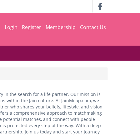
h
Login
Register
Membership
Contact Us
in the search for a life partner. Our mission is
s within the Jain culture. At JainMilap.com, we
ner who shares your beliefs, lifestyle, and vision
m offers a comprehensive approach to matchmaking
ore potential matches, and connect with people
n is protected every step of the way. With a deep-
partnership. Join us today and start your journey